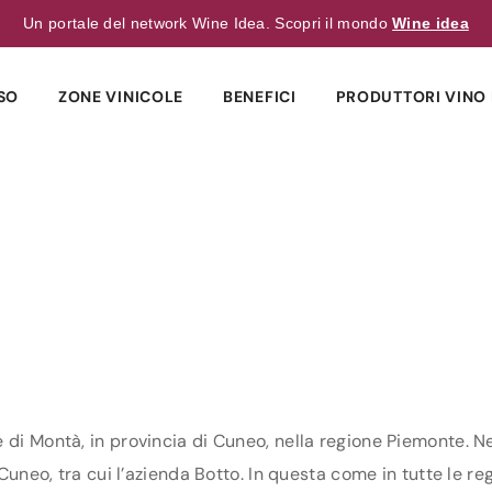
Un portale del network Wine Idea. Scopri il mondo
Wine idea
SO
ZONE VINICOLE
BENEFICI
PRODUTTORI VINO 
 di Montà, in provincia di Cuneo, nella regione Piemonte. Ne
 Cuneo, tra cui l’azienda Botto. In questa come in tutte le reg