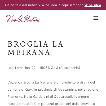
Un portale del network Wine Idea. Scopri il mondo
Wine idea
Skip
to
content
BROGLIA LA
MEIRANA
Loc. Lomellina, 22 – 15066 Gavi (Alessandria)
L’azienda Broglia La Meirana è un produttore di vini del
comune di Gavi, in provincia di Alessandria, nella regione
Piemonte. Nella Guida vini di Quattrocalici vengono
recensiti tutti i più importanti produttori della provincia