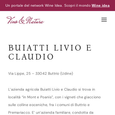
Un portale del network Wine Idea. Scopri il mondo
Wine idea
Skip
to
content
BUIATTI LIVIO E
CLAUDIO
Via Lippe, 25 – 33042 Buttrio (Udine)
L’azienda agricola Buiatti Livio e Claudio si trova in
località “in Mont e Poanis”, con i vigneti che giacciono
sulle colline eoceniche, fra i comuni di Buttrio e
Premariacco. E’ un’azienda familiare, condotta da