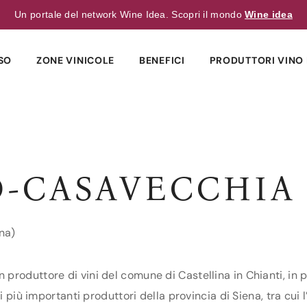
Un portale del network Wine Idea. Scopri il mondo
Wine idea
SO
ZONE VINICOLE
BENEFICI
PRODUTTORI VINO 
CASAVECCHIA 
ena)
roduttore di vini del comune di Castellina in Chianti, in pr
 i più importanti produttori della provincia di Siena, tra cu