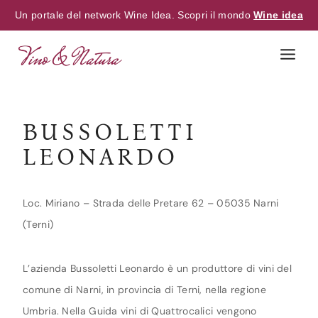
Un portale del network Wine Idea. Scopri il mondo
Wine idea
Skip
to
content
BUSSOLETTI
LEONARDO
Loc. Miriano – Strada delle Pretare 62 – 05035 Narni
(Terni)
L’azienda Bussoletti Leonardo è un produttore di vini del
comune di Narni, in provincia di Terni, nella regione
Umbria. Nella Guida vini di Quattrocalici vengono