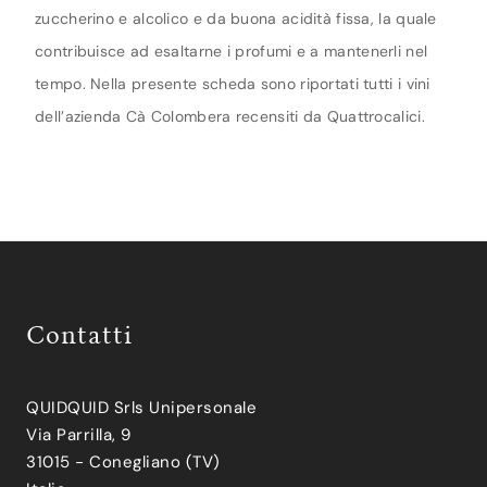
zuccherino e alcolico e da buona acidità fissa, la quale
contribuisce ad esaltarne i profumi e a mantenerli nel
tempo. Nella presente scheda sono riportati tutti i vini
dell’azienda Cà Colombera recensiti da Quattrocalici.
Contatti
QUIDQUID Srls Unipersonale
Via Parrilla, 9
31015 - Conegliano (TV)