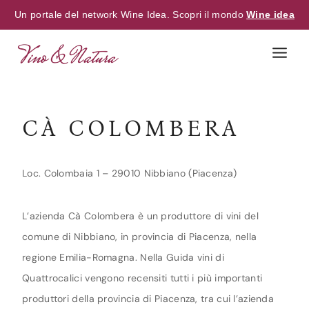
Un portale del network Wine Idea. Scopri il mondo
Wine idea
Skip
to
content
CÀ COLOMBERA
Loc. Colombaia 1 – 29010 Nibbiano (Piacenza)
L’azienda Cà Colombera è un produttore di vini del
comune di Nibbiano, in provincia di Piacenza, nella
regione Emilia-Romagna. Nella Guida vini di
Quattrocalici vengono recensiti tutti i più importanti
produttori della provincia di Piacenza, tra cui l’azienda