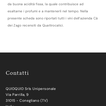
da buona acidità fissa, la quale contribuisce ad
esaltarne i profumi e a mantenerli nel tempo. Nella
presente scheda sono riportati tutti i vini dell’azienda Cà
dei Zago recensiti da Quattrocalici.
Contatti
QUIDQUID Srls Unipersonale
Via Parrilla, 9
31015 - Conegliano (TV)