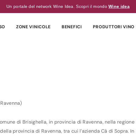
Un portale del network Wine Idea. Scopri il mondo
Wine idea
SO
ZONE VINICOLE
BENEFICI
PRODUTTORI VINO 
 (Ravenna)
comune di Brisighella, in provincia di Ravenna, nella region
della provincia di Ravenna, tra cui l’azienda Cà di Sopra. In 