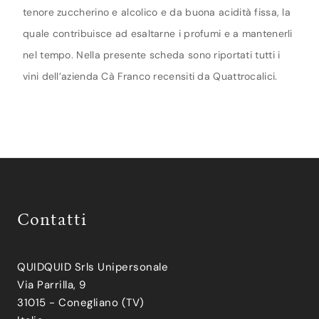
tenore zuccherino e alcolico e da buona acidità fissa, la
quale contribuisce ad esaltarne i profumi e a mantenerli
nel tempo. Nella presente scheda sono riportati tutti i
vini dell’azienda Cà Franco recensiti da Quattrocalici.
Contatti
QUIDQUID Srls Unipersonale
Via Parrilla, 9
31015 - Conegliano (TV)