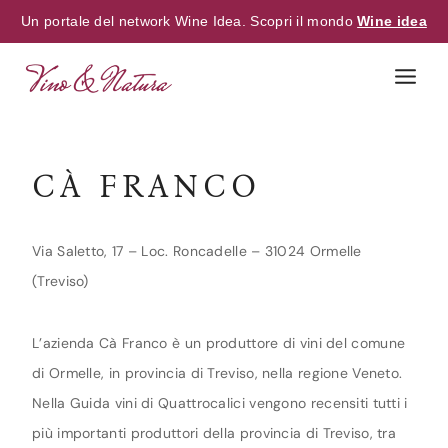
Un portale del network Wine Idea. Scopri il mondo
Wine idea
Skip
to
content
CÀ FRANCO
Via Saletto, 17 – Loc. Roncadelle – 31024 Ormelle
(Treviso)
L’azienda Cà Franco è un produttore di vini del comune
di Ormelle, in provincia di Treviso, nella regione Veneto.
Nella Guida vini di Quattrocalici vengono recensiti tutti i
più importanti produttori della provincia di Treviso, tra