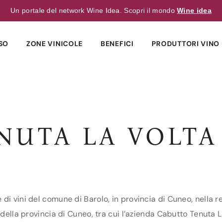
Un portale del network Wine Idea. Scopri il mondo
Wine idea
SO
ZONE VINICOLE
BENEFICI
PRODUTTORI VINO 
NUTA LA VOLTA
di vini del comune di Barolo, in provincia di Cuneo, nella r
della provincia di Cuneo, tra cui l’azienda Cabutto Tenuta La