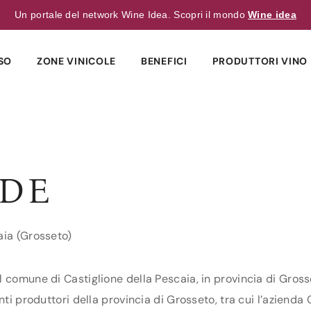
Un portale del network Wine Idea. Scopri il mondo
Wine idea
SO
ZONE VINICOLE
BENEFICI
PRODUTTORI VINO 
DE
aia (Grosseto)
 comune di Castiglione della Pescaia, in provincia di Grosse
nti produttori della provincia di Grosseto, tra cui l’azienda