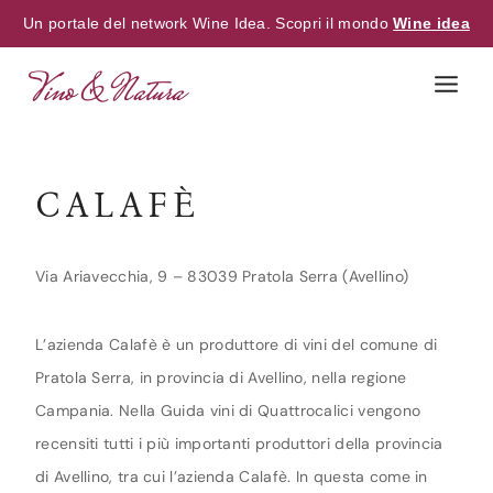
Un portale del network Wine Idea. Scopri il mondo
Wine idea
Skip
to
content
CALAFÈ
Via Ariavecchia, 9 – 83039 Pratola Serra (Avellino)
L’azienda Calafè è un produttore di vini del comune di
Pratola Serra, in provincia di Avellino, nella regione
Campania. Nella Guida vini di Quattrocalici vengono
recensiti tutti i più importanti produttori della provincia
di Avellino, tra cui l’azienda Calafè. In questa come in