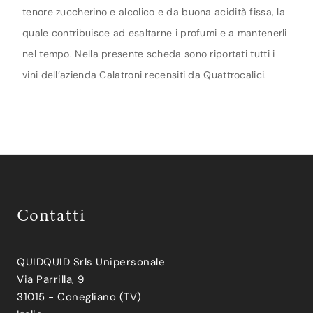
tenore zuccherino e alcolico e da buona acidità fissa, la
quale contribuisce ad esaltarne i profumi e a mantenerli
nel tempo. Nella presente scheda sono riportati tutti i
vini dell’azienda Calatroni recensiti da Quattrocalici.
Contatti
QUIDQUID Srls Unipersonale
Via Parrilla, 9
31015 - Conegliano (TV)