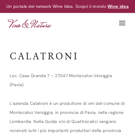
Un portale del network Wine Idea. Scopri il mondo
Wine idea
Skip
to
content
CALATRONI
Loc. Casa Grande 7 – 27047 Montecalvo Versiggia
(Pavia)
L’azienda Calatroni è un produttore di vini del comune di
Montecalvo Versiggia, in provincia di Pavia, nella regione
Lombardia. Nella Guida vini di Quattrocalici vengono
recensiti tutti i più importanti produttori della provincia