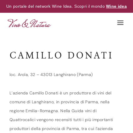
Un portale del network Wine Idea. Scopri il mondo
Wine idea
Skip
to
content
CAMILLO DONATI
loc. Arola, 32 – 43013 Langhirano (Parma)
L’azienda Camillo Donati è un produttore di vini del
comune di Langhirano, in provincia di Parma, nella
regione Emilia-Romagna. Nella Guida vini di
Quattrocalici vengono recensiti tutti i più importanti
produttori della provincia di Parma, tra cui l’azienda