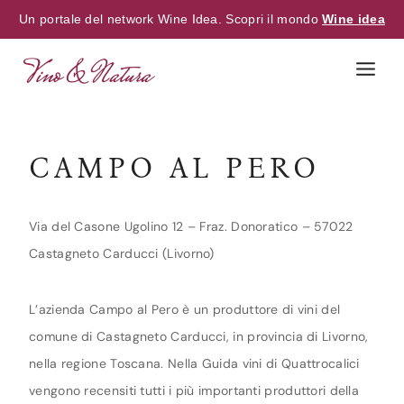
Un portale del network Wine Idea. Scopri il mondo
Wine idea
Skip
to
content
CAMPO AL PERO
Via del Casone Ugolino 12 – Fraz. Donoratico – 57022
Castagneto Carducci (Livorno)
L’azienda Campo al Pero è un produttore di vini del
comune di Castagneto Carducci, in provincia di Livorno,
nella regione Toscana. Nella Guida vini di Quattrocalici
vengono recensiti tutti i più importanti produttori della