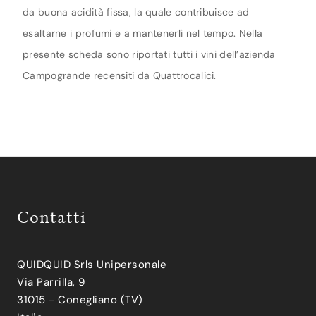
da buona acidità fissa, la quale contribuisce ad
esaltarne i profumi e a mantenerli nel tempo. Nella
presente scheda sono riportati tutti i vini dell’azienda
Campogrande recensiti da Quattrocalici.
Contatti
QUIDQUID Srls Unipersonale
Via Parrilla, 9
31015 - Conegliano (TV)