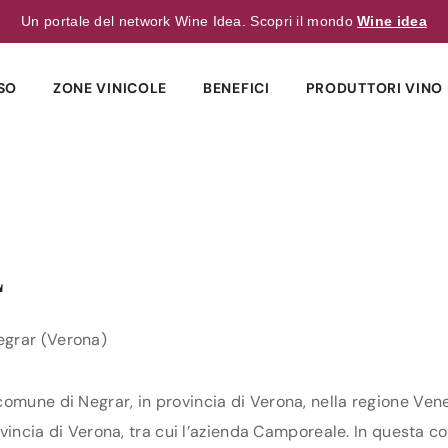
Un portale del network Wine Idea. Scopri il mondo
Wine idea
SO
ZONE VINICOLE
BENEFICI
PRODUTTORI VINO 
E
egrar (Verona)
omune di Negrar, in provincia di Verona, nella regione Vene
ovincia di Verona, tra cui l’azienda Camporeale. In questa com