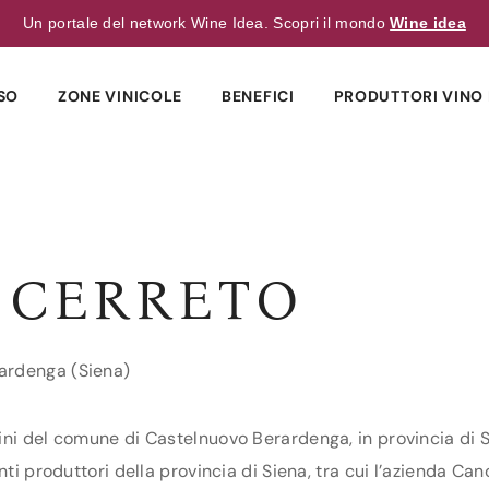
Un portale del network Wine Idea. Scopri il mondo
Wine idea
SO
ZONE VINICOLE
BENEFICI
PRODUTTORI VINO 
 CERRETO
ardenga (Siena)
ni del comune di Castelnuovo Berardenga, in provincia di Si
nti produttori della provincia di Siena, tra cui l’azienda Can