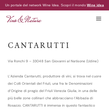
Un portale del network Wine Idea. Scopri il mondo
Wine idea
Skip
to
content
CANTARUTTI
Via Ronchi 9 – 33048 San Giovanni al Natisone (Udine)
L’Azienda Cantarutti, produttore di vini, si trova nel cuore
dei Colli Orientali del Friuli, una fra le Denominazioni
d’Origine di pregio del Friuli Venezia Giulia, in una delle
più belle zone collinari che abbracciano l’Abbazia di
Rosazzo. CANTARUTTI è immersa in questo fantastico