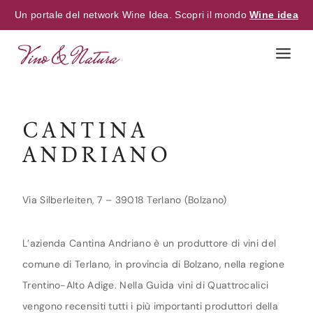
Un portale del network Wine Idea. Scopri il mondo
Wine idea
Skip
to
content
CANTINA
ANDRIANO
Via Silberleiten, 7 – 39018 Terlano (Bolzano)
L’azienda Cantina Andriano è un produttore di vini del
comune di Terlano, in provincia di Bolzano, nella regione
Trentino-Alto Adige. Nella Guida vini di Quattrocalici
vengono recensiti tutti i più importanti produttori della