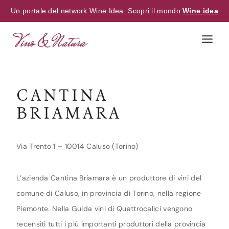
Un portale del network Wine Idea. Scopri il mondo
Wine idea
Skip
to
content
CANTINA
BRIAMARA
Via Trento 1 – 10014 Caluso (Torino)
L’azienda Cantina Briamara è un produttore di vini del
comune di Caluso, in provincia di Torino, nella regione
Piemonte. Nella Guida vini di Quattrocalici vengono
recensiti tutti i più importanti produttori della provincia