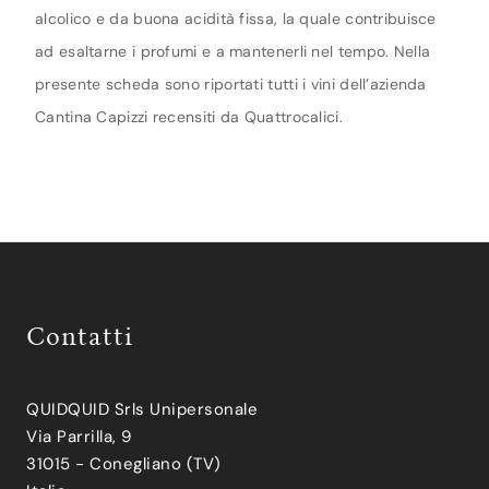
alcolico e da buona acidità fissa, la quale contribuisce
ad esaltarne i profumi e a mantenerli nel tempo. Nella
presente scheda sono riportati tutti i vini dell’azienda
Cantina Capizzi recensiti da Quattrocalici.
Contatti
QUIDQUID Srls Unipersonale
Via Parrilla, 9
31015 - Conegliano (TV)