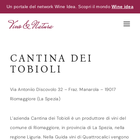
Un portale del network Wine Idea. Scopri il mondo
Wine idea
Skip
to
content
CANTINA DEI
TOBIOLI
Via Antoniio Discovolo 32 – Fraz. Manarola – 19017
Riomaggiore (La Spezia)
L’azienda Cantina dei Tobioli è un produttore di vini del
comune di Riomaggiore, in provincia di La Spezia, nella
regione Liguria. Nella Guida vini di Quattrocalici vengono