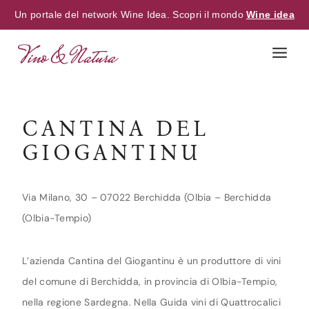
Un portale del network Wine Idea. Scopri il mondo
Wine idea
Skip
to
content
CANTINA DEL
GIOGANTINU
Via Milano, 30 – 07022 Berchidda (Olbia – Berchidda
(Olbia-Tempio)
L’azienda Cantina del Giogantinu è un produttore di vini
del comune di Berchidda, in provincia di Olbia-Tempio,
nella regione Sardegna. Nella Guida vini di Quattrocalici