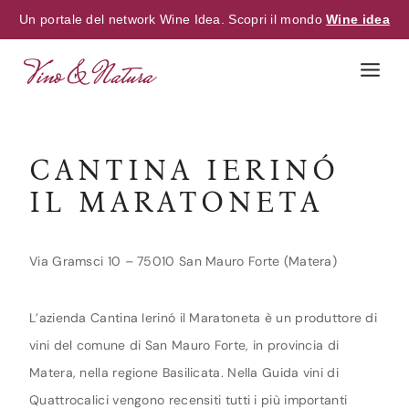
Un portale del network Wine Idea. Scopri il mondo
Wine idea
Skip
to
content
CANTINA IERINÓ
IL MARATONETA
Via Gramsci 10 – 75010 San Mauro Forte (Matera)
L’azienda Cantina Ierinó il Maratoneta è un produttore di
vini del comune di San Mauro Forte, in provincia di
Matera, nella regione Basilicata. Nella Guida vini di
Quattrocalici vengono recensiti tutti i più importanti