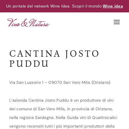
Un portale del network Wine Idea. Scopri il mondo
Wine idea
Skip
to
content
CANTINA JOSTO
PUDDU
Via San Lussorio 1 – 09070 San Vero Milis (Oristano)
L’azienda Cantina Josto Puddu è un produttore di vini
del comune di San Vero Milis, in provincia di Oristano,
nella regione Sardegna. Nella Guida vini di Quattrocalici
vengono recensiti tutti i più importanti produttori della