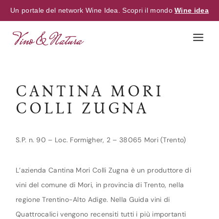
Un portale del network Wine Idea. Scopri il mondo
Wine idea
Skip
to
content
CANTINA MORI
COLLI ZUGNA
S.P. n. 90 – Loc. Formigher, 2 – 38065 Mori (Trento)
L’azienda Cantina Mori Colli Zugna è un produttore di
vini del comune di Mori, in provincia di Trento, nella
regione Trentino-Alto Adige. Nella Guida vini di
Quattrocalici vengono recensiti tutti i più importanti