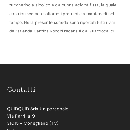
zuccherino e alcolico e da buona acidità fissa, la quale
contribuisce ad esaltarne i profumi e a mantenerli nel
tempo. Nella presente scheda sono riportati tutti i vini
dell’azienda Cantina Ronchi recensiti da Quattrocalici.
Contatti
QUIDQUID Srls Unipersonale
Via Parrilla, 9
31015 - Conegliano (TV)