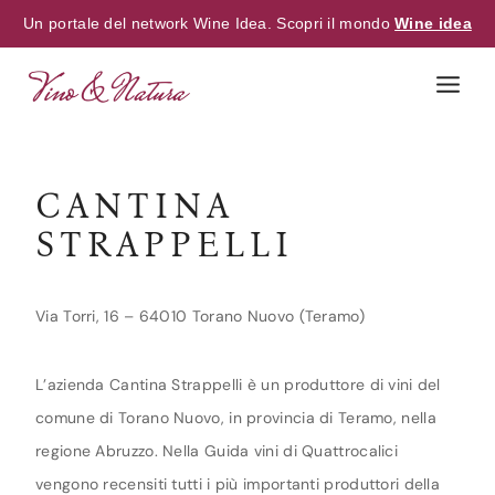
Un portale del network Wine Idea. Scopri il mondo
Wine idea
Skip
to
content
CANTINA
STRAPPELLI
Via Torri, 16 – 64010 Torano Nuovo (Teramo)
L’azienda Cantina Strappelli è un produttore di vini del
comune di Torano Nuovo, in provincia di Teramo, nella
regione Abruzzo. Nella Guida vini di Quattrocalici
vengono recensiti tutti i più importanti produttori della