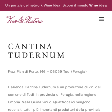
Un portale del network Wine Idea. Scopri il mondo
Wine idea
Skip
to
content
CANTINA
TUDERNUM
Fraz. Pian di Porto, 146 – 06059 Todi (Perugia)
L’azienda Cantina Tudernum è un produttore di vini del
comune di Todi, in provincia di Perugia, nella regione
Umbria. Nella Guida vini di Quattrocalici vengono
recensiti tutti i più importanti produttori della provincia