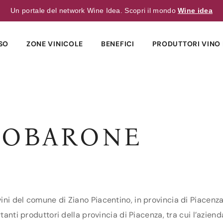
Un portale del network Wine Idea. Scopri il mondo
Wine idea
SO
ZONE VINICOLE
BENEFICI
PRODUTTORI VINO 
COBARONE
)
ini del comune di Ziano Piacentino, in provincia di Piacenza
rtanti produttori della provincia di Piacenza, tra cui l’azie