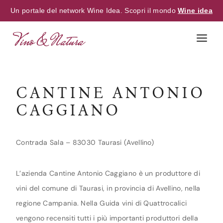
Un portale del network Wine Idea. Scopri il mondo
Wine idea
Skip
to
content
CANTINE ANTONIO
CAGGIANO
Contrada Sala – 83030 Taurasi (Avellino)
L’azienda Cantine Antonio Caggiano è un produttore di
vini del comune di Taurasi, in provincia di Avellino, nella
regione Campania. Nella Guida vini di Quattrocalici
vengono recensiti tutti i più importanti produttori della