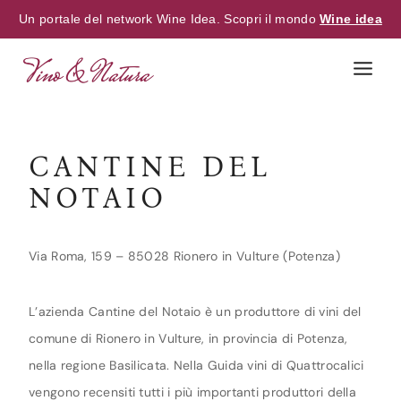
Un portale del network Wine Idea. Scopri il mondo
Wine idea
Skip
to
content
CANTINE DEL
NOTAIO
Via Roma, 159 – 85028 Rionero in Vulture (Potenza)
L’azienda Cantine del Notaio è un produttore di vini del
comune di Rionero in Vulture, in provincia di Potenza,
nella regione Basilicata. Nella Guida vini di Quattrocalici
vengono recensiti tutti i più importanti produttori della