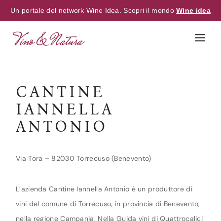
Un portale del network Wine Idea. Scopri il mondo
Wine idea
Skip
to
content
CANTINE
IANNELLA
ANTONIO
Via Tora – 82030 Torrecuso (Benevento)
L’azienda Cantine Iannella Antonio è un produttore di
vini del comune di Torrecuso, in provincia di Benevento,
nella regione Campania. Nella Guida vini di Quattrocalici