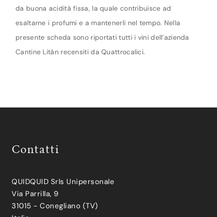
da buona acidità fissa, la quale contribuisce ad
esaltarne i profumi e a mantenerli nel tempo. Nella
presente scheda sono riportati tutti i vini dell’azienda
Cantine Litàn recensiti da Quattrocalici.
Contatti
QUIDQUID Srls Unipersonale
Via Parrilla, 9
31015 - Conegliano (TV)