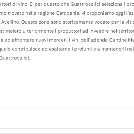
duttori di vino. E’ per questo che Quattrocalici seleziona i 
iamo trovato nella regione Campania, vi proponiamo oggi l’a
di Avellino. Queste zone sono storicamente vocate per la vit
timolato ulteriormente i produttori ad investire nel territori
à ed affrontare nuovi mercati. I vini dell’azienda Cantine M
 quale contribuisce ad esaltarne i profumi e a mantenerli ne
Quattrocalici.