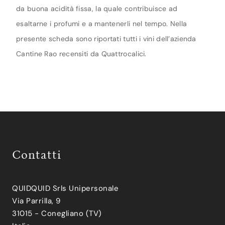
da buona acidità fissa, la quale contribuisce ad
esaltarne i profumi e a mantenerli nel tempo. Nella
presente scheda sono riportati tutti i vini dell’azienda
Cantine Rao recensiti da Quattrocalici.
Contatti
QUIDQUID Srls Unipersonale
Via Parrilla, 9
31015 - Conegliano (TV)