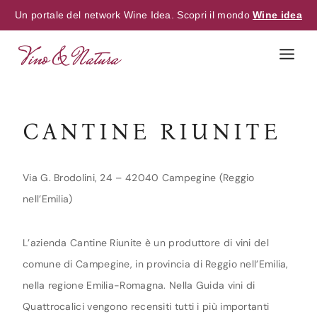
Un portale del network Wine Idea. Scopri il mondo
Wine idea
Skip
to
content
CANTINE RIUNITE
Via G. Brodolini, 24 – 42040 Campegine (Reggio
nell’Emilia)
L’azienda Cantine Riunite è un produttore di vini del
comune di Campegine, in provincia di Reggio nell’Emilia,
nella regione Emilia-Romagna. Nella Guida vini di
Quattrocalici vengono recensiti tutti i più importanti