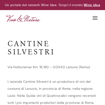
Un portale del network Wine Idea. Scopri il mondo
Wine idea
Skip
to
content
CANTINE
SILVESTRI
Via Nettunense Km. 18,190 – 00040 Lanuvio (Roma)
L’azienda Cantine Silvestri è un produttore di vini del
comune di Lanuvio, in provincia di Roma, nella regione
Lazio. Nella Guida vini di Quattrocalici vengono recensiti
tutti i più importanti produttori della provincia di Roma,