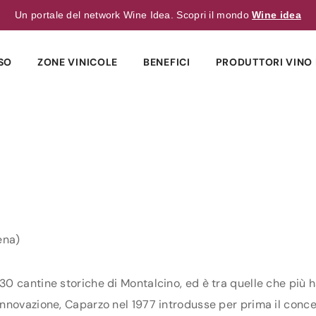
Un portale del network Wine Idea. Scopri il mondo
Wine idea
SO
ZONE VINICOLE
BENEFICI
PRODUTTORI VINO 
ena)
0 cantine storiche di Montalcino, ed è tra quelle che più h
nnovazione, Caparzo nel 1977 introdusse per prima il conce