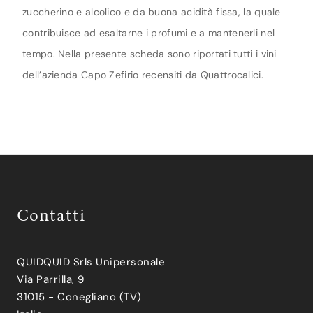
zuccherino e alcolico e da buona acidità fissa, la quale
contribuisce ad esaltarne i profumi e a mantenerli nel
tempo. Nella presente scheda sono riportati tutti i vini
dell’azienda Capo Zefirio recensiti da Quattrocalici.
Contatti
QUIDQUID Srls Unipersonale
Via Parrilla, 9
31015 - Conegliano (TV)