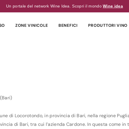
Un portale del network Wine Idea. Scopri il mondo
Wine idea
SO
ZONE VINICOLE
BENEFICI
PRODUTTORI VINO 
(Bari)
ne di Locorotondo, in provincia di Bari, nella regione Pugli
vincia di Bari, tra cui l’azienda Cardone. In questa come in t