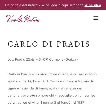
Un portale del network Wine Idea. Scopri il mondo
Wine idea
Skip
to
content
CARLO DI PRADIS
Loc. Pradis 22bis – 34071 Cormons (Gorizia)
Carlo di Pradis è un produttore di vino le cui radici sono
legate a Pradis, località di Cormons, dove si trovano la
vigna e l’azienda di famiglia, da tre generazioni. In
cantina troverete sempre chi vi accoglie con un sorriso
ed un calice di vino. Il nonno Gigi fondò nel 1937