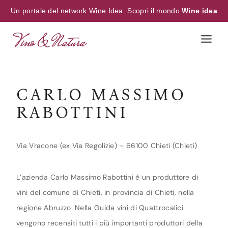
Un portale del network Wine Idea. Scopri il mondo
Wine idea
Skip
to
content
CARLO MASSIMO
RABOTTINI
Via Vracone (ex Via Regolizie) – 66100 Chieti (Chieti)
L’azienda Carlo Massimo Rabottini è un produttore di
vini del comune di Chieti, in provincia di Chieti, nella
regione Abruzzo. Nella Guida vini di Quattrocalici
vengono recensiti tutti i più importanti produttori della