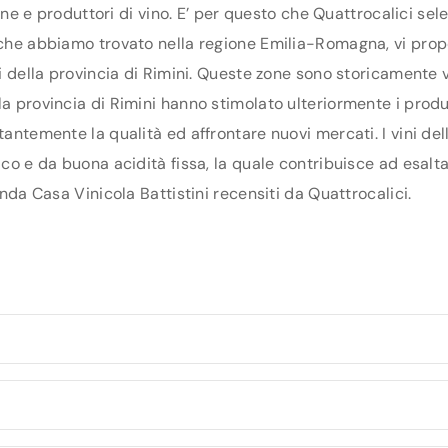
ntine e produttori di vino. E’ per questo che Quattrocalici se
 che abbiamo trovato nella regione Emilia-Romagna, vi propo
ti della provincia di Rimini. Queste zone sono storicamente v
a provincia di Rimini hanno stimolato ulteriormente i produtto
tantemente la qualità ed affrontare nuovi mercati. I vini del
ico e da buona acidità fissa, la quale contribuisce ad esalt
enda Casa Vinicola Battistini recensiti da Quattrocalici.