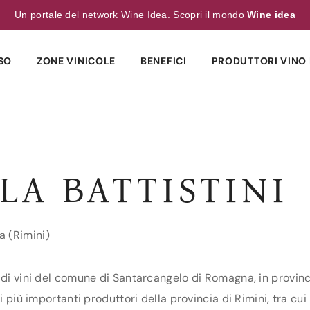
Un portale del network Wine Idea. Scopri il mondo
Wine idea
SO
ZONE VINICOLE
BENEFICI
PRODUTTORI VINO 
LA BATTISTINI
a (Rimini)
 di vini del comune di Santarcangelo di Romagna, in provinc
i più importanti produttori della provincia di Rimini, tra cu