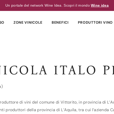
Un portale del network Wine Idea. Scopri il mondo
Wine idea
SO
ZONE VINICOLE
BENEFICI
PRODUTTORI VINO 
NICOLA ITALO 
a)
roduttore di vini del comune di Vittorito, in provincia di L’A
ti produttori della provincia di L’Aquila, tra cui l’azienda C