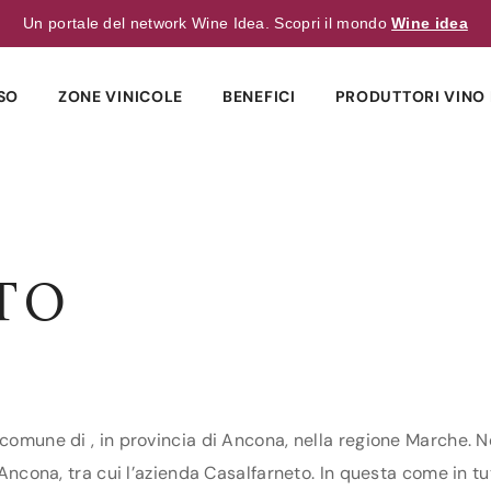
Un portale del network Wine Idea. Scopri il mondo
Wine idea
SO
ZONE VINICOLE
BENEFICI
PRODUTTORI VINO 
TO
 comune di , in provincia di Ancona, nella regione Marche. N
 Ancona, tra cui l’azienda Casalfarneto. In questa come in tut