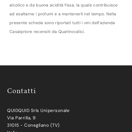
alcolico e da buona acidità fissa, la quale contribuisce
ad esaltarne i profumi e a mantenerli nel tempo. Nella
presente scheda sono riportati tutti i vini dell’azienda
Casalpriore recensiti da Quattrocalici.
Contatti
QUIDQUID Srls Unipersonale
Via Parrilla, 9
31015 - Conegliano (TV)