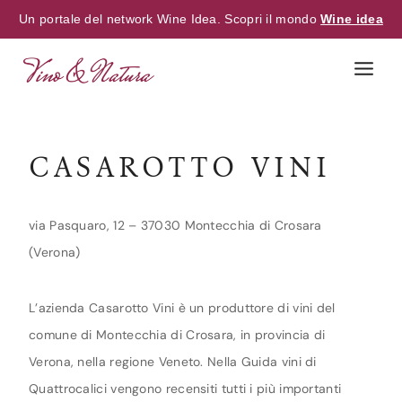
Un portale del network Wine Idea. Scopri il mondo
Wine idea
Skip
to
content
CASAROTTO VINI
via Pasquaro, 12 – 37030 Montecchia di Crosara
(Verona)
L’azienda Casarotto Vini è un produttore di vini del
comune di Montecchia di Crosara, in provincia di
Verona, nella regione Veneto. Nella Guida vini di
Quattrocalici vengono recensiti tutti i più importanti