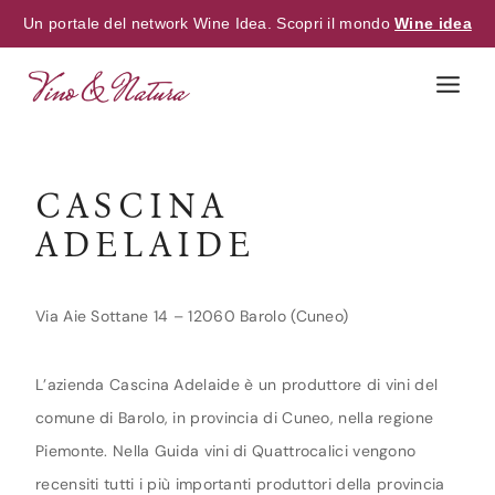
Un portale del network Wine Idea. Scopri il mondo
Wine idea
Skip
to
content
CASCINA
ADELAIDE
Via Aie Sottane 14 – 12060 Barolo (Cuneo)
L’azienda Cascina Adelaide è un produttore di vini del
comune di Barolo, in provincia di Cuneo, nella regione
Piemonte. Nella Guida vini di Quattrocalici vengono
recensiti tutti i più importanti produttori della provincia